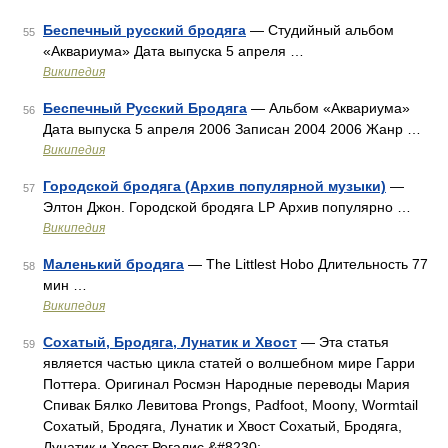
Беспечный русский бродяга
— Студийный альбом
55
«Аквариума» Дата выпуска 5 апреля …
Википедия
Беспечный Русский Бродяга
— Альбом «Аквариума»
56
Дата выпуска 5 апреля 2006 Записан 2004 2006 Жанр …
Википедия
Городской бродяга (Архив популярной музыки)
—
57
Элтон Джон. Городской бродяга LP Архив популярно …
Википедия
Маленький бродяга
— The Littlest Hobo Длительность 77
58
мин …
Википедия
Сохатый, Бродяга, Лунатик и Хвост
— Эта статья
59
является частью цикла статей о волшебном мире Гарри
Поттера. Оригинал Росмэн Народные переводы Мария
Спивак Бялко Левитова Prongs, Padfoot, Moony, Wormtail
Сохатый, Бродяга, Лунатик и Хвост Сохатый, Бродяга,
Лунатик и Хвост Рогалис,&#8230; …