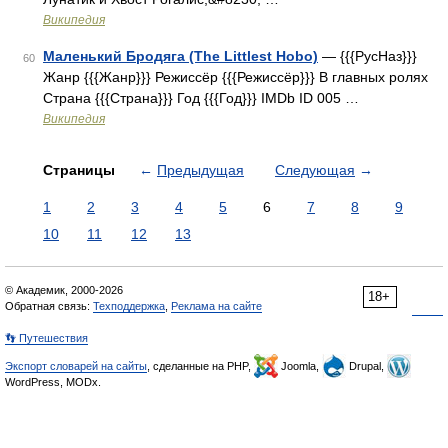
Википедия
Маленький Бродяга (The Littlest Hobo)
— {{{РусНаз}}}
60
Жанр {{{Жанр}}} Режиссёр {{{Режиссёр}}} В главных ролях
Страна {{{Страна}}} Год {{{Год}}} IMDb ID 005 …
Википедия
Страницы
←
Предыдущая
Следующая
→
1
2
3
4
5
6
7
8
9
10
11
12
13
© Академик, 2000-2026
18+
Обратная связь:
Техподдержка
,
Реклама на сайте
👣 Путешествия
Экспорт словарей на сайты
, сделанные на PHP,
Joomla,
Drupal,
WordPress, MODx.